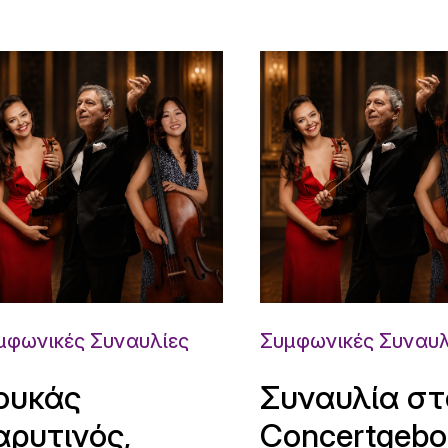
μφωνικές Συναυλίες
Συμφωνικές Συναυλ
ουκάς
Συναυλία στ
αρυτινός,
Concertgeb