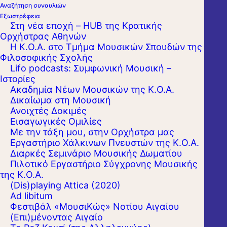
Αναζήτηση συναυλιών
ταξιδέψει αεροπορικώς. Του
Εξωστρέφεια
Στη νέα εποχή – HUB της Κρατικής
ευχόμαστε από καρδιάς γρήγορη
Ορχήστρας Αθηνών
ανάρρωση και σύντομα να
Η Κ.Ο.Α. στο Τμήμα Μουσικών Σπουδών της
μπορέσουν να βρεθούν κοντά μας.
Φιλοσοφικής Σχολής
Lifo podcasts: Συμφωνική Μουσική –
Εντός των επόμενων ημερών θα
Ιστορίες
γίνει επιστροφή των χρημάτων
Ακαδημία Νέων Μουσικών της Κ.Ο.Α.
στους κατόχους εισιτηρίων.
Δικαίωμα στη Μουσική
Ανοιχτές Δοκιμές
Εισαγωγικές Ομιλίες
Τρι. 19 Μαρτίου 2024 20:30
Με την τάξη μου, στην Ορχήστρα μας
Εργαστήριo Χάλκινων Πνευστών της Κ.Ο.Α.
ΘΕΑΤΡΟ ΠΑΛΛΑΣ
Διαρκές Σεμινάριο Μουσικής Δωματίου
Πιλοτικό Εργαστήριο Σύγχρονης Μουσικής
της Κ.Ο.Α.
(Dis)playing Attica (2020)
Ad libitum
Φεστιβάλ «ΜουσιΚώς» Νοτίου Αιγαίου
(Επι)μένοντας Αιγαίο