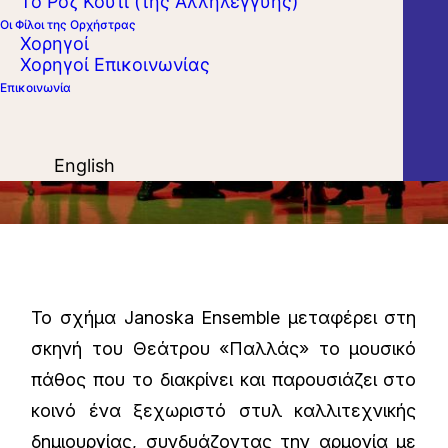
Το Ροζ Κουτί (της Αλληλεγγύης)
Οι Φίλοι της Ορχήστρας
Χορηγοί
Χορηγοί Επικοινωνίας
Επικοινωνία
English
Το σχήµα Janoska Ensemble µεταφέρει στη
σκηνή του Θεάτρου «Παλλάς» το µουσικό
πάθος που το διακρίνει και παρουσιάζει στο
κοινό ένα ξεχωριστό στυλ καλλιτεχνικής
δηµιουργίας, συνδυάζοντας την αρµονία µε