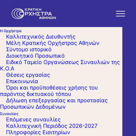
Η Ορχήστρα
Καλλιτεχνικός Διευθυντής
Μέλη Κρατικής Ορχήστρας Αθηνών
Σύντομο ιστορικό
Διοικητικό Προσωπικό
Ειδικό Ταμείο Οργανώσεως Συναυλιών της
Κ.Ο.Α
Θέσεις εργασίας
Επικοινωνία
Όροι και προϋποθέσεις χρήσης του
παρόντος δικτυακού τόπου
Δήλωση επεξεργασίας και προστασίας
Προσωπικών Δεδομένων
Συναυλίες
Επόμενες συναυλίες
Kαλλιτεχνική Περιόδος 2026-2027
Πληροφορίες Εισιτηρίων