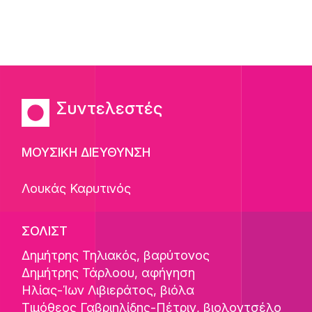
Συντελεστές
ΜΟΥΣΙΚΗ ΔΙΕΥΘΥΝΣΗ
Λουκάς Καρυτινός
ΣΟΛΙΣΤ
Δημήτρης Τηλιακός
, βαρύτονος
Δημήτρης Τάρλοου
, αφήγηση
Ηλίας-Ίων Λιβιεράτος
, βιόλα
Τιμόθεος Γαβριηλίδης-Πέτριν
, βιολοντσέλο