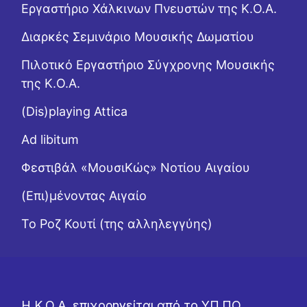
Εργαστήριo Χάλκινων Πνευστών της Κ.Ο.Α.
Διαρκές Σεμινάριο Μουσικής Δωματίου
Πιλοτικό Εργαστήριο Σύγχρονης Μουσικής
της Κ.Ο.Α.
(Dis)playing Attica
Ad libitum
Φεστιβάλ «ΜουσιΚώς» Νοτίου Αιγαίου
(Επι)μένοντας Αιγαίο
Το Ροζ Κουτί (της αλληλεγγύης)
Η Κ.Ο.Α. επιχορηγείται από το ΥΠ.ΠΟ.