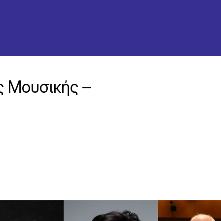
ς Μουσικής –