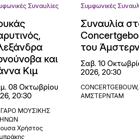
μφωνικές Συναυλίες
Συμφωνικές Συναυλ
ουκάς
Συναυλία στ
αρυτινός,
Concertgeb
λεξάνδρα
του Άμστερ
ονούνοβα και
Σαβ. 10 Οκτωβρί
άννα Κιμ
2026, 20:30
μ. 08 Οκτωβρίου
CONCERTGEBOUW,
26, 20:30
ΑΜΣΤΕΡΝΤΑΜ
ΓΑΡΟ ΜΟΥΣΙΚΗΣ
ΗΝΩΝ
θουσα Χρήστος
μπράκης