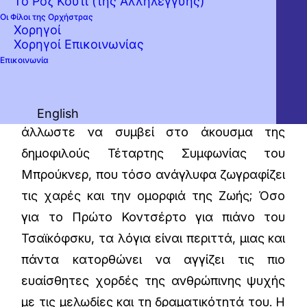
Το Ροζ Κουτί (της Αλληλεγγύης)
μουσικός διευθυντής της Κρατικής Όπερας
Οι Φίλοι της Ορχήστρας
και Ορχήστρας της Στουτγάρδης, κάνει το
Χορηγοί
Χορηγοί Επικοινωνίας
ντεμπούτο του με την Κρατική Ορχήστρα
Επικοινωνία
Αθηνών υποσχόμενος να εγείρει τα πιο
ακραία, παθιασμένα συναισθήματα στο
φιλόμουσο κοινό! Τι άλλο θα μπορούσε
English
άλλωστε να συμβεί στο άκουσμα της
δημοφιλούς Τέταρτης Συμφωνίας του
Μπρούκνερ, που τόσο ανάγλυφα ζωγραφίζει
τις χαρές και την ομορφιά της Ζωής; Όσο
για το Πρώτο Κοντσέρτο για πιάνο του
Τσαϊκόφσκυ, τα λόγια είναι περιττά, μιας και
πάντα κατορθώνει να αγγίζει τις πιο
ευαίσθητες χορδές της ανθρώπινης ψυχής
με τις μελωδίες και τη δραματικότητά του. Η