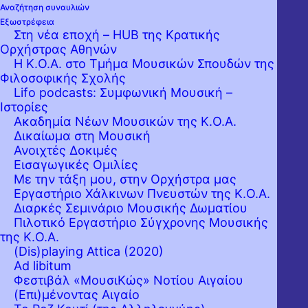
Αναζήτηση συναυλιών
Εξωστρέφεια
Στη νέα εποχή – HUB της Κρατικής
Ορχήστρας Αθηνών
Η Κ.Ο.Α. στο Τμήμα Μουσικών Σπουδών της
Φιλοσοφικής Σχολής
Lifo podcasts: Συμφωνική Μουσική –
Ιστορίες
Ακαδημία Νέων Μουσικών της Κ.Ο.Α.
Δικαίωμα στη Μουσική
Ανοιχτές Δοκιμές
Εισαγωγικές Ομιλίες
Με την τάξη μου, στην Ορχήστρα μας
Εργαστήριo Χάλκινων Πνευστών της Κ.Ο.Α.
Διαρκές Σεμινάριο Μουσικής Δωματίου
Πιλοτικό Εργαστήριο Σύγχρονης Μουσικής
της Κ.Ο.Α.
(Dis)playing Attica (2020)
Ad libitum
Φεστιβάλ «ΜουσιΚώς» Νοτίου Αιγαίου
Ο Γερμανός μαέστρος Κορνέλιους Μάιστερ,
(Επι)μένοντας Αιγαίο