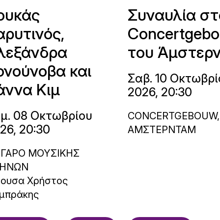
ουκάς
Συναυλία στ
αρυτινός,
Concertgeb
λεξάνδρα
του Άμστερ
ονούνοβα και
Σαβ. 10 Οκτωβρί
άννα Κιμ
2026, 20:30
μ. 08 Οκτωβρίου
CONCERTGEBOUW,
26, 20:30
ΑΜΣΤΕΡΝΤΑΜ
ΓΑΡΟ ΜΟΥΣΙΚΗΣ
ΗΝΩΝ
θουσα Χρήστος
μπράκης