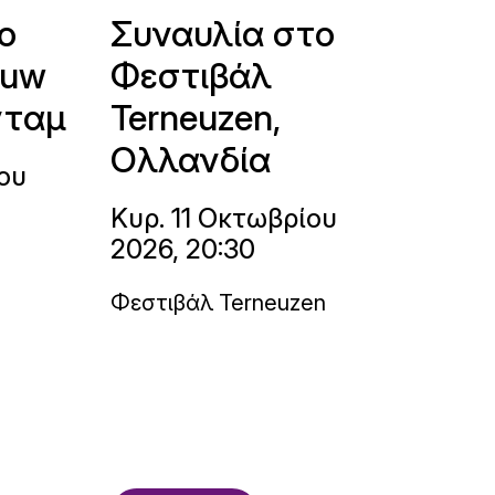
ο
Συναυλία στο
ouw
Φεστιβάλ
νταμ
Terneuzen,
Ολλανδία
ου
Κυρ. 11 Οκτωβρίου
2026, 20:30
Φεστιβάλ Terneuzen