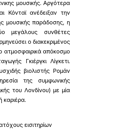
άνικης μουσικής. Αργότερα
ι Κόνταϊ ανέδειξαν την
ής μουσικής παράδοσης, η
ύο μεγάλους συνθέτες
μηνεύσει ο διακεκριμένος
ο ατμοσφαιρικά απόκοσμο
αγωγής Γκιέργκι Λίγκετι.
υσχιδής βιολιστής Ρομάν
πηρεσία της συμφωνικής
κής του Λονδίνου) με μία
ή καριέρα.
κατόχους εισιτηρίων