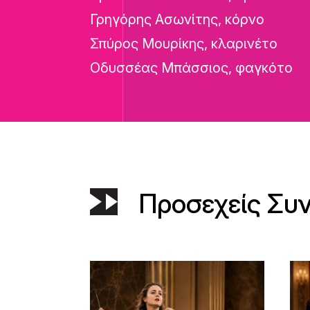
Γρηγόρης Ασωνίτης, κόρνο
Σπύρος Μουρίκης, κλαρινέτο
Οδυσσέας Μπάσσιος, φαγκότο
Προσεχείς Συ