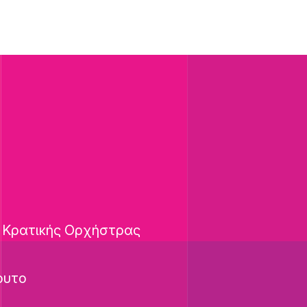
ς Κρατικής Ορχήστρας
ουτο