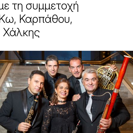
 με τη συμμετοχή
 Κω, Καρπάθου,
ι Χάλκης