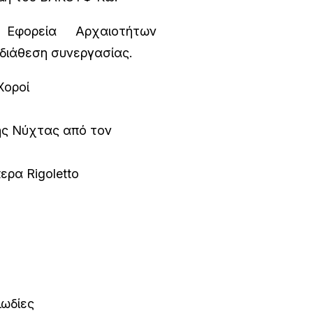
 Εφορεία Αρχαιοτήτων
διάθεση συνεργασίας.
Χοροί
της Νύχτας από τον
περα Rigoletto
λωδίες