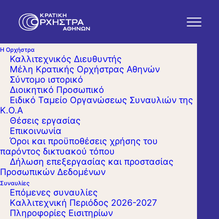
Η Ορχήστρα
Καλλιτεχνικός Διευθυντής
Μέλη Κρατικής Ορχήστρας Αθηνών
Σύντομο ιστορικό
Διοικητικό Προσωπικό
Ειδικό Ταμείο Οργανώσεως Συναυλιών της
Κ.Ο.Α
Θέσεις εργασίας
Επικοινωνία
Όροι και προϋποθέσεις χρήσης του
παρόντος δικτυακού τόπου
Δήλωση επεξεργασίας και προστασίας
Προσωπικών Δεδομένων
Συναυλίες
Επόμενες συναυλίες
Kαλλιτεχνική Περιόδος 2026-2027
Πληροφορίες Εισιτηρίων