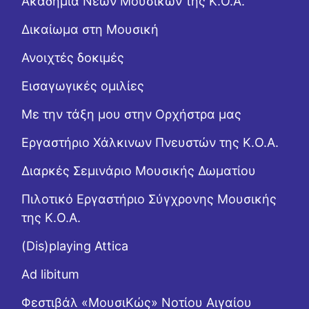
Ακαδημία Νέων Μουσικών της Κ.Ο.Α.
Δικαίωμα στη Μουσική
Ανοιχτές δοκιμές
Εισαγωγικές ομιλίες
Με την τάξη μου στην Ορχήστρα μας
Εργαστήριo Χάλκινων Πνευστών της Κ.Ο.Α.
Διαρκές Σεμινάριο Μουσικής Δωματίου
Πιλοτικό Εργαστήριο Σύγχρονης Μουσικής
της Κ.Ο.Α.
(Dis)playing Attica
Ad libitum
Φεστιβάλ «ΜουσιΚώς» Νοτίου Αιγαίου