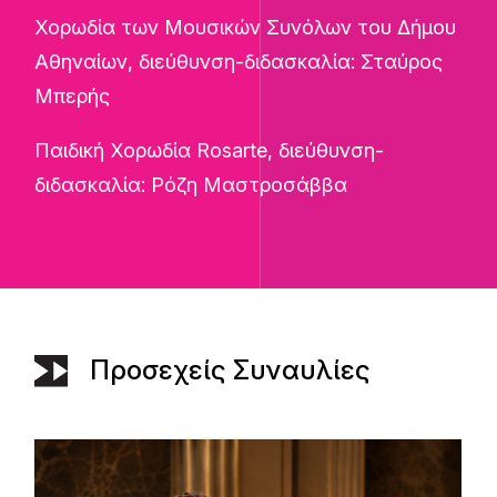
Χορωδία των Μουσικών Συνόλων του Δήμου
Αθηναίων, διεύθυνση-διδασκαλία: Σταύρος
Μπερής
Παιδική Χορωδία Rosarte, διεύθυνση-
διδασκαλία: Ρόζη Μαστροσάββα
Προσεχείς Συναυλίες